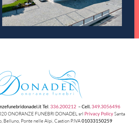
nzefunebridonadel.it
Tel
.
336.200212
–
Cell.
349.3056496
-2020 ONORANZE FUNEBRI DONADEL srl
Privacy Policy
Santa
o, Belluno, Ponte nelle Alpi, Castion P.IVA
01033150259