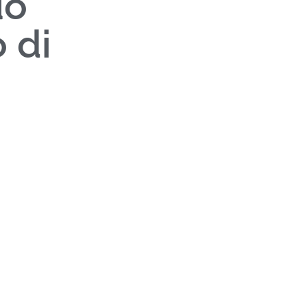
uo
 di